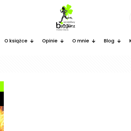
O książce
Opinie
O mnie
Blog