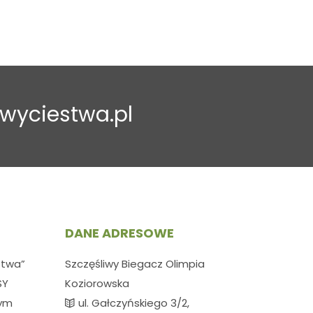
wyciestwa.pl
DANE ADRESOWE
stwa”
Szczęśliwy Biegacz Olimpia
SY
Koziorowska
wym
ul. Gałczyńskiego 3/2,