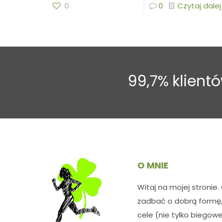
0
0
Czytaj dalej
99,7% klien
O MNIE
Witaj na mojej stronie.
zadbać o dobrą formę,
cele (nie tylko biegowe