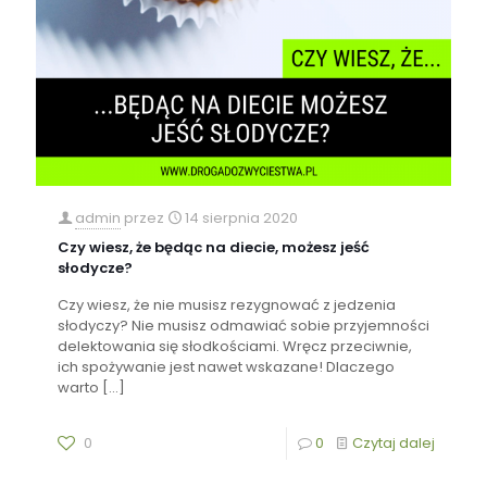
admin
przez
14 sierpnia 2020
Czy wiesz, że będąc na diecie, możesz jeść
słodycze?
Czy wiesz, że nie musisz rezygnować z jedzenia
słodyczy? Nie musisz odmawiać sobie przyjemności
delektowania się słodkościami. Wręcz przeciwnie,
ich spożywanie jest nawet wskazane! Dlaczego
warto
[…]
0
0
Czytaj dalej