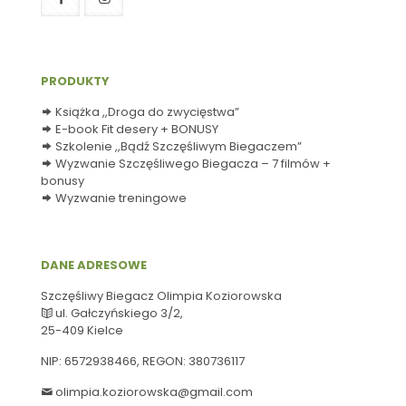
PRODUKTY
Książka ,,Droga do zwycięstwa”
E-book Fit desery + BONUSY
Szkolenie ,,Bądź Szczęśliwym Biegaczem”
Wyzwanie Szczęśliwego Biegacza – 7 filmów +
bonusy
Wyzwanie treningowe
DANE ADRESOWE
Szczęśliwy Biegacz Olimpia Koziorowska
ul. Gałczyńskiego 3/2,
25-409 Kielce
NIP:
6572938466
, REGON: 380736117
olimpia.koziorowska@gmail.com