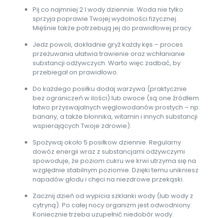
Pij co najmniej 2 l wody dziennie. Woda nie tylko
sprzyja poprawie Twojej wydolności fizycznej.
Mięśnie także potrzebują jej do prawidłowej pracy.
Jedz powoli, dokładnie gryź każdy kęs – proces
przeżuwania ułatwia trawienie oraz wchłanianie
substancji odżywczych. Warto więc zadbać, by
przebiegał on prawidłowo.
Do każdego posiłku dodaj warzywa (praktycznie
bez ograniczeń w ilości) lub owoce (są one źródłem
łatwo przyswajalnych węglowodanów prostych – np.
banany, a także błonnika, witamin i innych substancji
wspierających Twoje zdrowie).
Spożywaj około 5 posiłkow dziennie. Regularny
dowóz energii wraz z substancjami odżywczymi
spowoduje, że poziom cukru we krwi utrzyma się na
względnie stabilnym poziomie. Dzięki temu unikniesz
napadów głodu i chęci na niezdrowe przekąski.
Zacznij dzień od wypicia szklanki wody (lub wody z
cytryną). Po całej nocy organizm jest odwodniony.
Koniecznie trzeba uzupełnić niedobór wody.