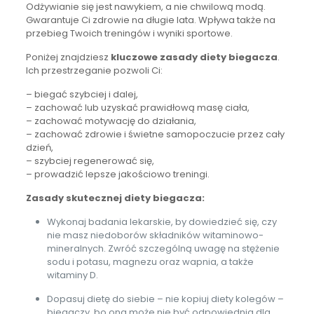
Odżywianie się jest nawykiem, a nie chwilową modą.
Gwarantuje Ci zdrowie na długie lata. Wpływa także na
przebieg Twoich treningów i wyniki sportowe.
Poniżej znajdziesz
kluczowe zasady diety biegacza
.
Ich przestrzeganie pozwoli Ci:
– biegać szybciej i dalej,
– zachować lub uzyskać prawidłową masę ciała,
– zachować motywację do działania,
– zachować zdrowie i świetne samopoczucie przez cały
dzień,
– szybciej regenerować się,
– prowadzić lepsze jakościowo treningi.
Zasady skutecznej diety biegacza:
Wykonaj badania lekarskie, by dowiedzieć się, czy
nie masz niedoborów składników witaminowo-
mineralnych. Zwróć szczególną uwagę na stężenie
sodu i potasu, magnezu oraz wapnia, a także
witaminy D.
Dopasuj dietę do siebie – nie kopiuj diety kolegów –
biegaczy, bo ona może nie być odpowiednia dla