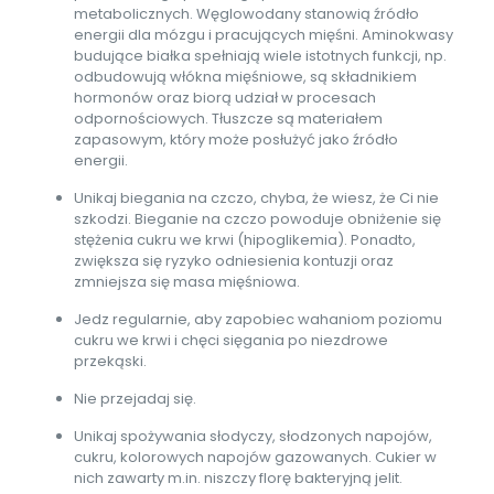
metabolicznych. Węglowodany stanowią źródło
energii dla mózgu i pracujących mięśni. Aminokwasy
budujące białka spełniają wiele istotnych funkcji, np.
odbudowują włókna mięśniowe, są składnikiem
hormonów oraz biorą udział w procesach
odpornościowych. Tłuszcze są materiałem
zapasowym, który może posłużyć jako źródło
energii.
Unikaj biegania na czczo, chyba, że wiesz, że Ci nie
szkodzi. Bieganie na czczo powoduje obniżenie się
stężenia cukru we krwi (hipoglikemia). Ponadto,
zwiększa się ryzyko odniesienia kontuzji oraz
zmniejsza się masa mięśniowa.
Jedz regularnie, aby zapobiec wahaniom poziomu
cukru we krwi i chęci sięgania po niezdrowe
przekąski.
Nie przejadaj się.
Unikaj spożywania słodyczy, słodzonych napojów,
cukru, kolorowych napojów gazowanych. Cukier w
nich zawarty m.in. niszczy florę bakteryjną jelit.