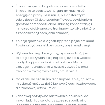
Śniadanie zjedz do godziny po wstaniu z łożka.
Śniadanie to podstawa! Organizm musi mieć
energię do pracy. Jeśli mu jej nie dostarczysz,
odwdzięczy Ci się ,,napadem’’ głodu, osłabieniem,
gorszym samopoczuciem, słabszą koncentracją i
mniejszą efektywnością treningów (to tylko niektóre
z konsekwencji pomijania śniadań).
Kolację zjedz około 2 godziny przed pójściem spać.
Powinna być ona lekkostrawna, abyś mógł usnąć.
Wykonuj trening dietetyczny, by sprawdzać, jaka
strategia odżywiania się najlepiej działa u Ciebie i
modyfikuj ją w zależności od potrzeb. Ma to
szczególne znaczenie w czasie zawodów oraz
treningów trwających dłużej, niż 60 minut.
Od czasu do czasu (im rzadziej tym lepiej, np. raz w
miesiącu) możesz zjeść lub wypić coś niezdrowego,
ale zachowaj w tym umiar.
Zachowaj pozytywne nastawienie do siebie, do
innych ludzi i do świata. Jeszcze raz podkreślam:
jedzenie nie ma być dla Ciebie karą lub jakimś