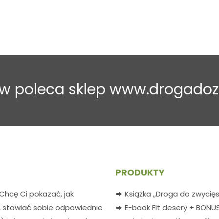
tów poleca sklep www.drogadoz
PRODUKTY
 Chcę Ci pokazać, jak
Książka ,,Droga do zwycię
 stawiać sobie odpowiednie
E-book Fit desery + BONU