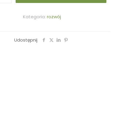
Kategoria:
rozwój
ego''
Udostępnij