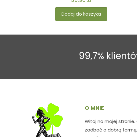
5.00
na 5
Dodaj do koszyka
99,7% klien
O MNIE
Witaj na mojej stronie.
zadbać o dobrą formę,