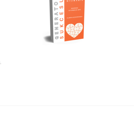
.
Opinie
nii o produkcie.
ą opinię o „Szkolenie ,,Tajniki treningu
go””
nie zostanie opublikowany.
Wymagane pola są oznaczone
*