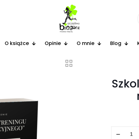
O książce
Opinie
O mnie
Blog
Szkol
ilość
Szkolenie