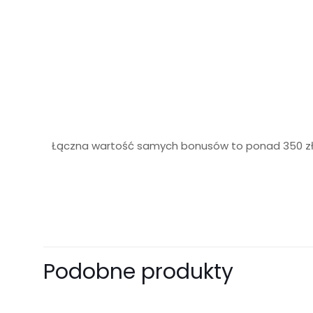
Łączna wartość samych bonusów to ponad 350 zł
Na razie nie ma opi
Napisz pierwsz
Podobne produkty
motywacyjne
Twój adres e-mail 