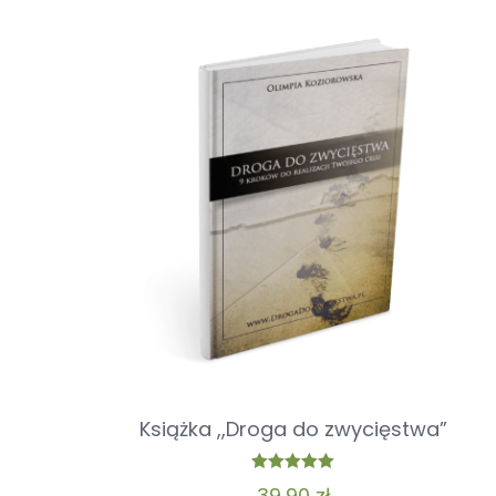
Twoja ocena
*
Nazwa
*
Książka ,,Droga do zwycięstwa”
Oceniono
39,90
zł