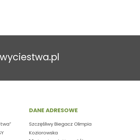
wyciestwa.pl
DANE ADRESOWE
stwa”
Szczęśliwy Biegacz Olimpia
SY
Koziorowska