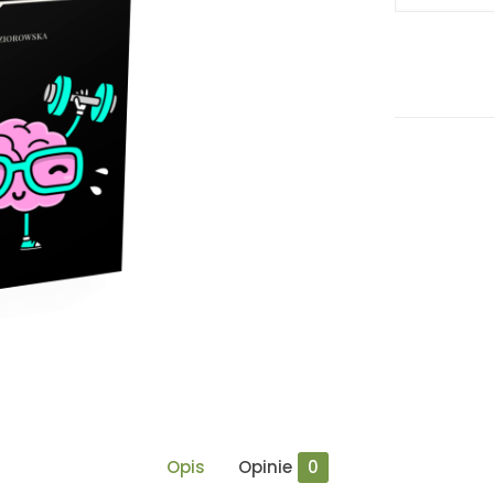
,,Tajniki
treningu
motywacyjn
Opis
Opinie
0