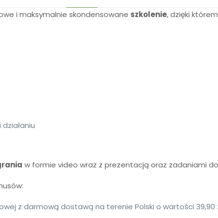
owe i maksymalnie skondensowane
szkolenie
, dzięki które
 działaniu
rania
w formie video wraz z prezentacją oraz zadaniami do
nusów:
erowej z darmową dostawą na terenie Polski o wartości 39,9