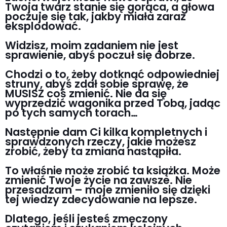
Twoja twarz stanie się gorąca, a głowa
poczuje się tak, jakby miała zaraz
eksplodować.
Widzisz, moim zadaniem nie jest
sprawienie, abyś poczuł się dobrze.
Chodzi o to, żeby dotknąć odpowiedniej
struny, abyś zdał sobie sprawę, że
MUSISZ coś zmienić. Nie da się
wyprzedzić wagonika przed Tobą, jadąc
po tych samych torach…
Następnie dam Ci kilka kompletnych i
sprawdzonych rzeczy, jakie możesz
zrobić, żeby ta zmiana nastąpiła.
To właśnie może zrobić ta książka. Może
zmienić Twoje życie na zawsze. Nie
przesadzam – moje zmieniło się dzięki
tej wiedzy zdecydowanie na lepsze.
Dlatego, jeśli jesteś zmęczony