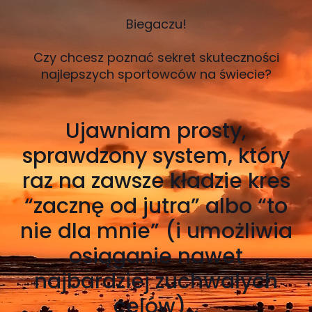
Biegaczu!
Czy chcesz poznać sekret skuteczności
najlepszych sportowców na świecie?
Ujawniam prosty,
sprawdzony system, który
raz na zawsze kładzie kres
“zacznę od jutra” albo “to
nie dla mnie” (i umożliwia
osiąganie nawet
najbardziej zuchwałych
celów)...