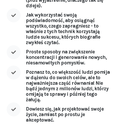
(plus wyjaśnienie, dlaczego tak się
dzieje).
Jak wykorzystać swoją
podświadomość, aby osiągnąć
wszystko, czego zapragniesz - to
właśnie z tych technik korzystają
ludzie sukcesu, których biografie
zwykłeś czytać.
Proste sposoby na zwiększenie
koncentracji i generowanie nowych,
niesamowitych pomysłów.
Poznasz to, co większość ludzi pomija
w dążeniu do swoich celów, ale to
najważniejsza część równania! Nie
bądź jednym z milionów ludzi, którzy
omijają te sprawy i później tego
żałują.
Dowiesz się, jak projektować swoje
życie, zamiast po prostu je
akceptować.