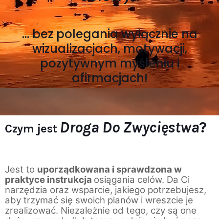
… bez polegania wyłącznie na
wizualizacjach, motywacji,
pozytywnym myśleniu i
afirmacjach!
Droga Do Zwycięstwa
?
Czym jest
Jest to 
uporządkowana i sprawdzona w 
praktyce instrukcja 
osiągania celów. Da Ci 
narzędzia oraz wsparcie, jakiego potrzebujesz, 
aby trzymać się swoich planów i wreszcie je 
zrealizować. Niezależnie od tego, czy są one 