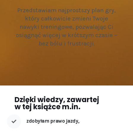
Przedstawiam najprostszy plan gry,
który całkowicie zmieni Twoje
nawyki treningowe, pozwalając Ci
osiągnąć więcej w krótszym czasie –
bez bólu i frustracji.
Dzięki wiedzy, zawartej
w tej książce m.in.
zdobyłam prawo jazdy,