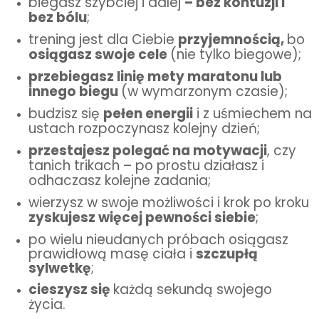
biegasz szybciej i dalej 
– bez kontuzji i 
bez bólu
;
trening jest dla Ciebie 
przyjemnością, 
bo 
osiągasz swoje cele 
(nie tylko biegowe);
przebiegasz linię mety maratonu lub 
innego biegu 
(w wymarzonym czasie);
budzisz się 
pełen energii
 i z uśmiechem na 
ustach rozpoczynasz kolejny dzień;
przestajesz polegać na motywacji
, czy 
tanich trikach – po prostu działasz i 
odhaczasz kolejne zadania;
wierzysz w swoje możliwości i krok po kroku 
zyskujesz więcej pewności siebie
;
po wielu 
nieudanych próbach osiągasz 
prawidłową masę ciała i 
szczupłą 
sylwetkę
;
cieszysz się 
każdą sekundą swojego 
życia. 